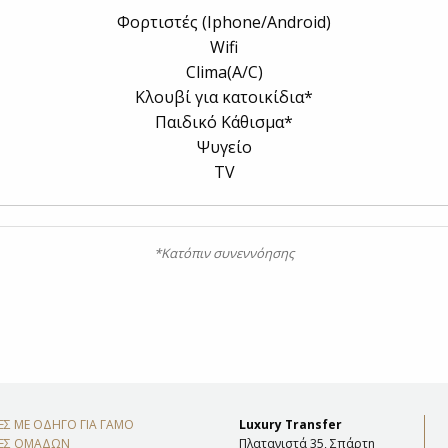
Φορτιστές (Iphone/Android)
Wifi
Clima(A/C)
Κλουβί για κατοικίδια*
Παιδικό Κάθισμα*
Ψυγείο
TV
*Κατόπιν συνεννόησης
Σ ΜΕ ΟΔΗΓΟ ΓΙΑ ΓΑΜΟ
Luxury Transfer
ΕΣ ΟΜΑΔΩΝ
Πλατανιστά 35, Σπάρτη