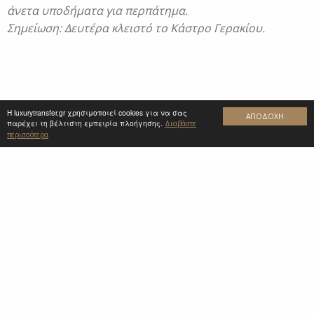
άνετα υποδήματα για περπάτημα.
Σημείωση: Δευτέρα κλειστό το Κάστρο Γερακίου.
Η luxurytransfer.gr χρησιμοποιεί cookies για να σας
ΑΠΟΔΟΧΗ
παρέχει τη βέλτιστη εμπειρία πλοήγησης.
Διαβάστε
περισσότερα
ΜΕΤΑΦΟΡΕΣ ΜΕ ΟΔΗΓΟ ΓΙΑ ΓΑΜΟ
ΜΕΤΑΦΟΡΕΣ ΟΜΑΔΩΝ
ΜΕΤΑΦΟΡΕΣ ΣΤΕΛΕΧΩΝ ΕΤΑΙΡΕΙΩΝ
ΝΥΧΤΕΡΙΝΗ - ΔΙΑΣΚΕΔΑΣΗ